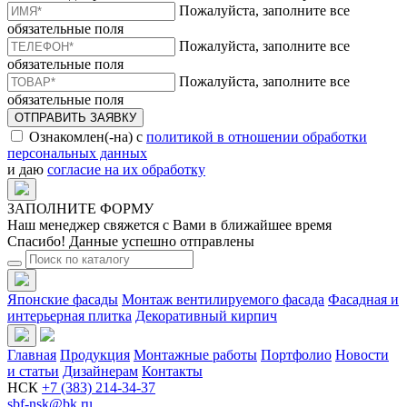
Пожалуйста, заполните все
обязательные поля
Пожалуйста, заполните все
обязательные поля
Пожалуйста, заполните все
обязательные поля
ОТПРАВИТЬ ЗАЯВКУ
Ознакомлен(-на) с
политикой в отношении обработки
персональных данных
и даю
согласие на их обработку
ЗАПОЛНИТЕ ФОРМУ
Наш менеджер свяжется с Вами в ближайшее время
Спасибо! Данные успешно отправлены
Японские фасады
Монтаж вентилируемого фасада
Фасадная и
интерьерная плитка
Декоративный кирпич
Главная
Продукция
Монтажные работы
Портфолио
Новости
и статьи
Дизайнерам
Контакты
НСК
+7 (383) 214-34-37
sbf-nsk@bk.ru