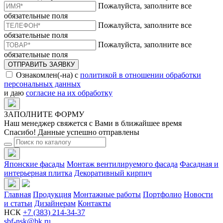
Пожалуйста, заполните все
обязательные поля
Пожалуйста, заполните все
обязательные поля
Пожалуйста, заполните все
обязательные поля
ОТПРАВИТЬ ЗАЯВКУ
Ознакомлен(-на) с
политикой в отношении обработки
персональных данных
и даю
согласие на их обработку
ЗАПОЛНИТЕ ФОРМУ
Наш менеджер свяжется с Вами в ближайшее время
Спасибо! Данные успешно отправлены
Японские фасады
Монтаж вентилируемого фасада
Фасадная и
интерьерная плитка
Декоративный кирпич
Главная
Продукция
Монтажные работы
Портфолио
Новости
и статьи
Дизайнерам
Контакты
НСК
+7 (383) 214-34-37
sbf-nsk@bk.ru