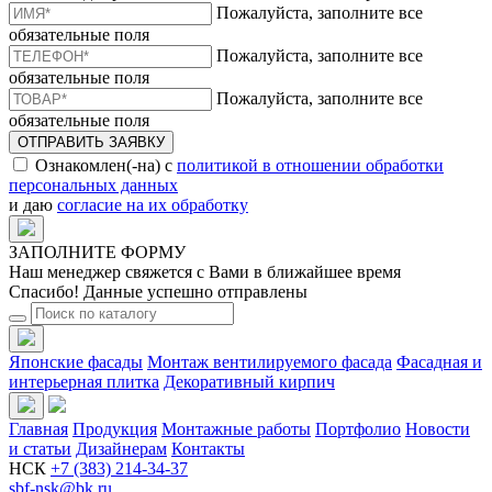
Пожалуйста, заполните все
обязательные поля
Пожалуйста, заполните все
обязательные поля
Пожалуйста, заполните все
обязательные поля
ОТПРАВИТЬ ЗАЯВКУ
Ознакомлен(-на) с
политикой в отношении обработки
персональных данных
и даю
согласие на их обработку
ЗАПОЛНИТЕ ФОРМУ
Наш менеджер свяжется с Вами в ближайшее время
Спасибо! Данные успешно отправлены
Японские фасады
Монтаж вентилируемого фасада
Фасадная и
интерьерная плитка
Декоративный кирпич
Главная
Продукция
Монтажные работы
Портфолио
Новости
и статьи
Дизайнерам
Контакты
НСК
+7 (383) 214-34-37
sbf-nsk@bk.ru