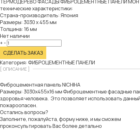
ТЕРМОДЕРЕВО
ФАСАДЫ
ФИБРОЦЕМЕНТНЫЕ ПАНЕЛИ
МОН
технические характеристики:
Страна-производитель:
Япония
Размеры:
3030 х 455 мм
Толщина:
16 мм
Нет наличии
+
-
СДЕЛАТЬ ЗАКАЗ
Категория:
ФИБРОЦЕМЕНТНЫЕ ПАНЕЛИ
[ ОПИСАНИЕ ]
Фиброцементная панель NICHIHA
Размеры: 3030х455х16 мм Фиброцементные фасадные пан
здоровья человека. Это позволяет использовать данный
пожароопасен.
Остались вопросы?
Заполните, пожалуйста, форму ниже, и мы сможем
проконсультировать Вас более детально