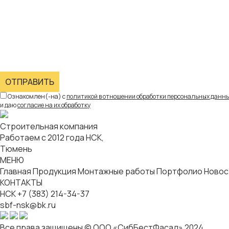
ОТПРАВИТЬ
Ознакомлен(-на) с
политикой в отношении обработки персональных данн
и даю
согласие на их обработку
Строительная компания
Работаем с 2012 года НСК,
Тюмень
МЕНЮ
Главная
Продукция
Монтажные работы
Портфолио
Новос
КОНТАКТЫ
НСК
+7 (383) 214-34-37
sbf-nsk@bk.ru
Все права защищены © ООО «СибБестФасад» 2024