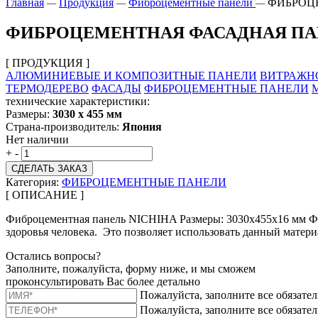
Главная
Продукция
Фиброцементные панели
ФИБРОЦЕ
—
—
—
ФИБРОЦЕМЕНТНАЯ ФАСАДНАЯ ПАНЕЛ
[ ПРОДУКЦИЯ ]
АЛЮМИНИЕВЫЕ И КОМПОЗИТНЫЕ ПАНЕЛИ
ВИТРАЖН
ТЕРМОДЕРЕВО
ФАСАДЫ
ФИБРОЦЕМЕНТНЫЕ ПАНЕЛИ
технические характеристики:
Размеры:
3030 х 455 мм
Страна-производитель:
Япония
Нет наличии
+
-
СДЕЛАТЬ ЗАКАЗ
Категория:
ФИБРОЦЕМЕНТНЫЕ ПАНЕЛИ
[ ОПИСАНИЕ ]
Фиброцементная панель NICHIHA Размеры: 3030х455х16 мм Фи
здоровья человека. Это позволяет использовать данный матери
Остались вопросы?
Заполните, пожалуйста, форму ниже, и мы сможем
проконсультировать Вас более детально
Пожалуйста, заполните все обязате
Пожалуйста, заполните все обязате