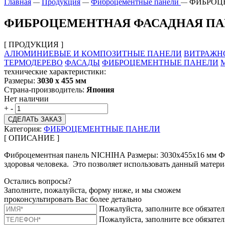
Главная
Продукция
Фиброцементные панели
ФИБРОЦЕ
—
—
—
ФИБРОЦЕМЕНТНАЯ ФАСАДНАЯ ПАНЕЛ
[ ПРОДУКЦИЯ ]
АЛЮМИНИЕВЫЕ И КОМПОЗИТНЫЕ ПАНЕЛИ
ВИТРАЖН
ТЕРМОДЕРЕВО
ФАСАДЫ
ФИБРОЦЕМЕНТНЫЕ ПАНЕЛИ
технические характеристики:
Размеры:
3030 х 455 мм
Страна-производитель:
Япония
Нет наличии
+
-
СДЕЛАТЬ ЗАКАЗ
Категория:
ФИБРОЦЕМЕНТНЫЕ ПАНЕЛИ
[ ОПИСАНИЕ ]
Фиброцементная панель NICHIHA Размеры: 3030х455х16 мм Фи
здоровья человека. Это позволяет использовать данный матери
Остались вопросы?
Заполните, пожалуйста, форму ниже, и мы сможем
проконсультировать Вас более детально
Пожалуйста, заполните все обязате
Пожалуйста, заполните все обязате