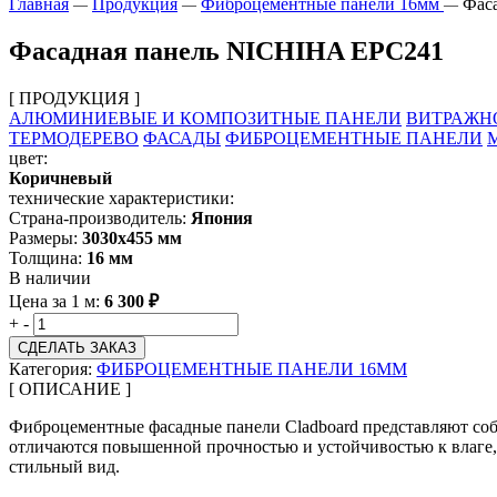
Главная
Продукция
Фиброцементные панели 16мм
Фас
—
—
—
Фасадная панель NICHIHA EPC241
[ ПРОДУКЦИЯ ]
АЛЮМИНИЕВЫЕ И КОМПОЗИТНЫЕ ПАНЕЛИ
ВИТРАЖН
ТЕРМОДЕРЕВО
ФАСАДЫ
ФИБРОЦЕМЕНТНЫЕ ПАНЕЛИ
цвет:
Коричневый
технические характеристики:
Страна-производитель:
Япония
Размеры:
3030х455 мм
Толщина:
16 мм
В наличии
Цена за 1 м:
6 300
₽
+
-
СДЕЛАТЬ ЗАКАЗ
Категория:
ФИБРОЦЕМЕНТНЫЕ ПАНЕЛИ 16ММ
[ ОПИСАНИЕ ]
Фиброцементные фасадные панели Cladboard представляют соб
отличаются повышенной прочностью и устойчивостью к влаге, 
стильный вид.