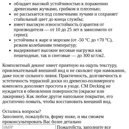
обладает высокой устойчивостью к поражению
древесными жучками, грибком и плесенью;
не рассыхается под солнечными лучами и сохраняет
стабильный цвет до конца службы;
имеет высокую износостойкость (гарантия от
производителя — от 10 до 25 лет в зависимоти от
серии);
устойчива к жаре и морозам (от -50 °С до +70 °C),
резким колебаниям температур;
выдерживает высокие весовые нагрузки как
пешеходные, так и снеговые — до 300 кг/см2.
Композитный декинг имеет приятную на ощупь текстуру,
привлекательный внешний вид и не скользит при намокании,
даже после сильного ливня. Практичность, долговечность и
эстетичность террасной доски из древесно-полимерного
композита дополняет простота в уходе. CM Decking не
нуждается в обновлении поверхности (окраске или
лакировке). Как любое другое напольное покрытие, его
достаточно помыть, чтобы восстановить внешний вид.
Остались вопросы?
Заполните, пожалуйста, форму ниже, и мы сможем
проконсультировать Вас более детально
Пожалуйста, заполните все