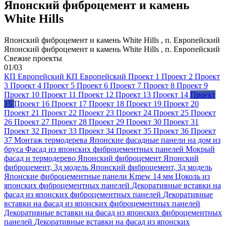
Японский фиброцемент и камень
White Hills
Японский фиброцемент и камень White Hills , п. Европейский
Японский фиброцемент и камень White Hills , п. Европейский
Свежие проекты
01
/
03
КП Европейский
КП Европейский
Проект 1
Проект 2
Проект
3
Проект 4
Проект 5
Проект 6
Проект 7
Проект 8
Проект 9
Проект 10
Проект 11
Проект 12
Проект 13
Проект 14
Проект
15
Проект 16
Проект 17
Проект 18
Проект 19
Проект 20
Проект 21
Проект 22
Проект 23
Проект 24
Проект 25
Проект
26
Проект 27
Проект 28
Проект 29
Проект 30
Проект 31
Проект 32
Проект 33
Проект 34
Проект 35
Проект 36
Проект
37
Монтаж термодерева
Японские фасадные панели на дом из
бруса
Фасад из японских фиброцементных панелей
Мокрый
фасад и термодерево
Японский фиброцемент
Японский
фиброцемент, 3д модель
Японский фиброцемент, 3д модель
Японские фиброцементные панели Kmew 14 мм
Цоколь из
японских фиброцементных панелей
Декоративные вставки на
фасад из японских фиброцементных панелей
Декоративные
вставки на фасад из японских фиброцементных панелей
Декоративные вставки на фасад из японских фиброцементных
панелей
Декоративные вставки на фасад из японских