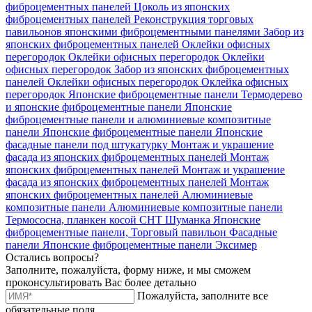
фиброцементных панелей
Цоколь из японских
фиброцементных панелей
Реконструкция торговых
павильонов японскими фиброцементными панелями
Забор из
японских фиброцементных панелей
Оклейки офисных
перегородок
Оклейки офисных перегородок
Оклейки
офисных перегородок
Забор из японских фиброцементных
панелей
Оклейки офисных перегородок
Оклейка офисных
перегородок
Японские фиброцементные панели
Термодерево
и японские фиброцементные панели
Японские
фиброцементные панели и алюминиевые композитные
панели
Японские фиброцементные панели
Японские
фасадные панели под штукатурку
Монтаж и украшение
фасада из японских фиброцементных панелей
Монтаж
японских фиброцементных панелей
Монтаж и украшение
фасада из японских фиброцементных панелей
Монтаж
японских фиброцементных панелей
Алюминиевые
композитные панели
Алюминиевые композитные панели
Термососна, планкен косой
СНТ Шуманка
Японские
фиброцементные панели, Торговый павильон
Фасадные
панели
Японские фиброцементные панели
Эксимер
Остались вопросы?
Заполните, пожалуйста, форму ниже, и мы сможем
проконсультировать Вас более детально
Пожалуйста, заполните все
обязательные поля